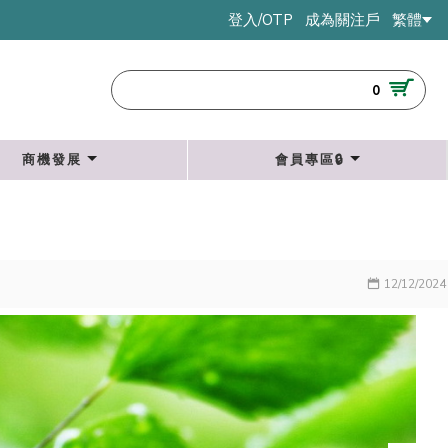
登入/OTP
成為關注戶
繁體
0
商機發展
會員專區🔒
12/12/2024