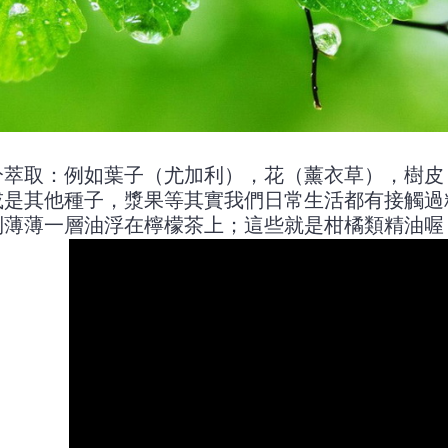
分萃取：例如葉子（尤加利），花（薰衣草），樹皮
或是其他種子，漿果等其實我們日常生活都有接觸過
到薄薄一層油浮在檸檬茶上；這些就是柑橘類精油喔