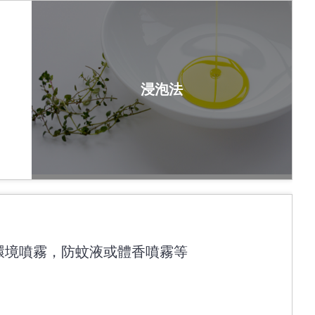
浸泡法
環境噴霧，防蚊液或體香噴霧等