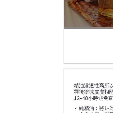
精油滲透性高所
釋後塗抹皮膚相
12-48小時避免
純精油：將1-