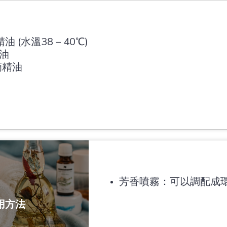
精油 (水溫38 – 40℃)
精油
6滴精油
芳香噴霧：可以調配成
用方法