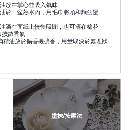
精油放在掌心並吸入氣味
精油於一盆熱水內，用毛巾將頭和麵盆覆
精油滴在面紙上慢慢吸聞，也可滴在棉花
口擴散香氣
5滴精油放於擴香機擴香，用量取決於處理狀
塗抹/按摩法